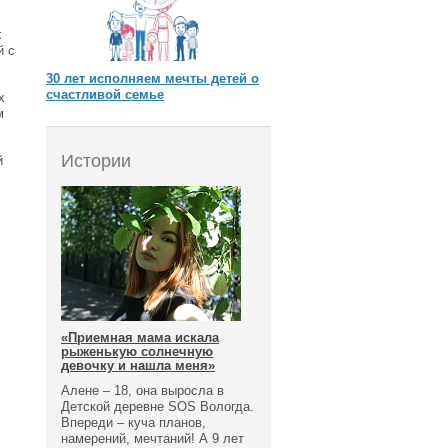
х
й с
30 лет исполняем мечты детей о
счастливой семье
х
м
Истории
й
«Приемная мама искала
рыженькую солнечную
девочку и нашла меня»
Алене – 18, она выросла в
Детской деревне SOS Вологда.
Впереди – куча планов,
намерений, мечтаний! А 9 лет