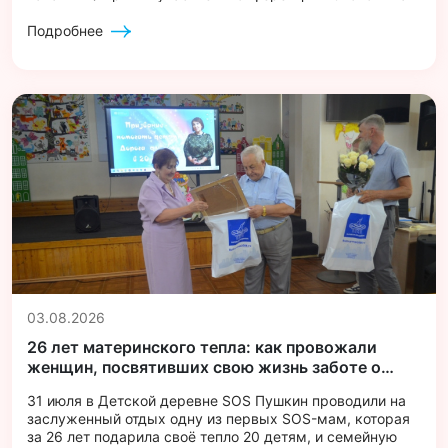
добрых дел: почему важно инвестировать не только в
помощь, но и в будущее». Мероприятие прошло на
Подробнее
площадке пресс-центра «Комсомольской правды».
Модератором дискуссии выступил экономический
обозреватель медиагруппы Евгений Беляков.
03.08.2026
26 лет материнского тепла: как провожали
женщин, посвятивших свою жизнь заботе о
детях
31 июля в Детской деревне SOS Пушкин проводили на
заслуженный отдых одну из первых SOS-мам, которая
за 26 лет подарила своё тепло 20 детям, и семейную