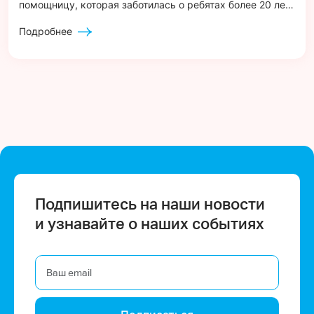
помощницу, которая заботилась о ребятах более 20 лет.
Попрощаться с ними пришли выпускники, сотрудники,
друзья и партнёры нашей благотворительной
Подробнее
организации.
Подпишитесь на наши новости
и узнавайте о наших событиях