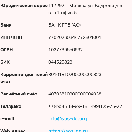
Юридический адрес
117292 г. Москва ул. Кедрова д.5.
стр.1 офис 5
Банк
БАНК ГПБ (АО)
ИНН/КПП
7702026034/ 772801001
ОГРН
1027739550992
БИК
044525823
Корреспондентский
30101810200000000823
счёт
Расчётный счёт
40703810900000004038
Тел/факс
+7(495) 718-99-18; (499)125-76-22
info@sos-dd.org
e-mail
https://sos-dd.ru
Web-адрес