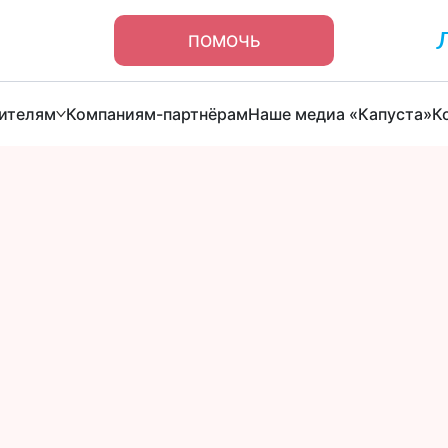
ПОМОЧЬ
ителям
Компаниям-партнёрам
Наше медиа «Капуста»
К