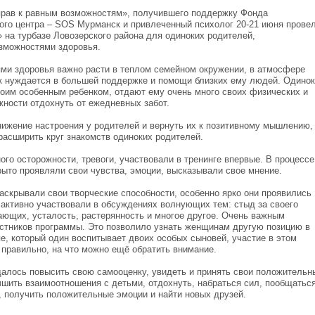
прав к равным возможностям», получившего поддержку Фонда
ного центра – SOS Мурманск и привлеченный психолог 20-21 июня прове
 на турбазе Ловозерского района для одиноких родителей,
зможностями здоровья.
ми здоровья важно расти в теплом семейном окружении, в атмосфере
ок нуждается в большей поддержке и помощи близких ему людей. Одино
воим особенным ребенком, отдают ему очень много своих физических и
жности отдохнуть от ежедневных забот.
нижение настроения у родителей и вернуть их к позитивному мышлению,
расширить круг знакомств одиноких родителей.
ого осторожности, тревоги, участвовали в тренинге впервые. В процессе
рыто проявляли свои чувства, эмоции, высказывали свое мнение.
аскрывали свои творческие способности, особенно ярко они проявились
 активно участвовали в обсуждениях волнующих тем: стыд за своего
жающих, усталость, растерянность и многое другое. Очень важным
стников программы. Это позволило узнать женщинам другую позицию в
пе, который один воспитывает двоих особых сыновей, участие в этом
 правильно, на что можно ещё обратить внимание.
удалось повысить свою самооценку, увидеть и принять свои положительн
чшить взаимоотношения с детьми, отдохнуть, набраться сил, пообщаться
, получить положительные эмоции и найти новых друзей.