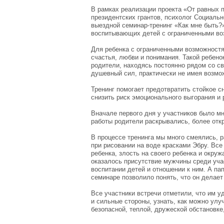
В рамках реализации проекта «От равных 
президентских грантов, психолог Социаль
выездной семинар-тренинг «Как мне быть?»
воспитывающих детей с ограниченными во
Для ребенка с ограниченными возможностя
счастья, любви и понимания. Такой ребен
родители, находясь постоянно рядом со с
душевный сил, практически не имея возмо
Тренинг помогает предотвратить стойкое с
снизить риск эмоционального выгорания и 
Вначале первого дня у участников было мн
работы родители раскрывались, более отк
В процессе тренинга мы много смеялись, р
при рисовании на воде красками Эбру. Все
ребенка, злость на своего ребенка и окру
оказалось присутствие мужчины среди уча
воспитании детей и отношении к ним. А па
семинаре позволило понять, что он делает
Все участники встречи отметили, что им 
и сильные стороны, узнать, как можно улу
безопасной, теплой, дружеской обстановке