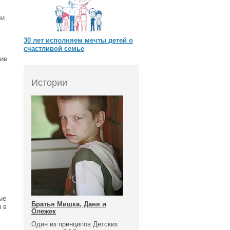
ли
30 лет исполняем мечты детей о
счастливой семье
кие
Истории
ые
Братья Мишка, Даня и
 в
Олежек
Один из принципов Детских