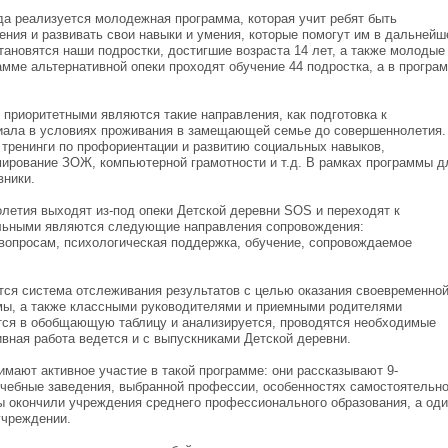
да реализуется молодежная программа, которая учит ребят быть
ния и развивать свои навыки и умения, которые помогут им в дальнейш
ановятся наши подростки, достигшие возраста 14 лет, а также молодые
мме альтернативной опеки проходят обучение 44 подростка, а в програ
е приоритетными являются такие направления, как подготовка к
циала в условиях проживания в замещающей семье до совершеннолетия.
 тренинги по профориентации и развитию социальных навыков,
ирование ЗОЖ, компьютерной грамотности и т.д. В рамках программы д
вники.
етия выходят из-под опеки Детской деревни SOS и переходят к
льными являются следующие направления сопровождения:
вопросам, психологическая поддержка, обучение, сопровождаемое
тся система отслеживания результатов с целью оказания своевременно
мы, а также классными руководителями и приемными родителями
тся в обобщающую таблицу и анализируется, проводятся необходимые
вная работа ведется и с выпускниками Детской деревни.
мают активное участие в такой программе: они рассказывают 9-
учебные заведения, выбранной профессии, особенностях самостоятельн
мы окончили учреждения среднего профессионального образования, а од
учреждении.