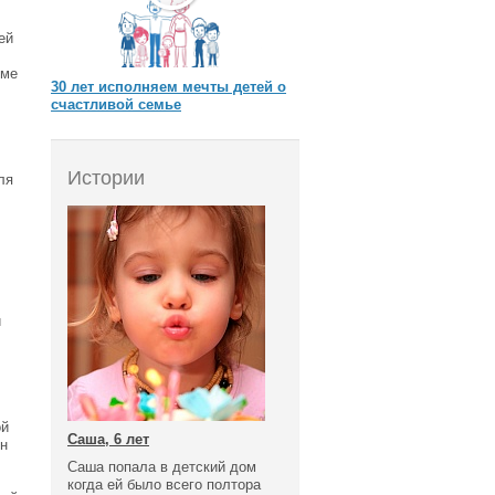
ей
мме
30 лет исполняем мечты детей о
счастливой семье
Истории
ля
й
ой
Саша, 6 лет
ин
Саша попала в детский дом
когда ей было всего полтора