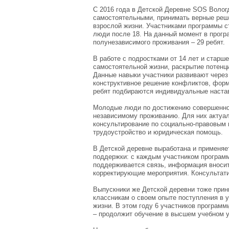
С 2016 года в Детской Деревне SOS Волог
самостоятельными, принимать верные реше
взрослой жизни. Участниками программы ст
люди после 18. На данный момент в програ
полунезависимого проживания – 29 ребят.
В работе с подростками от 14 лет и старш
самостоятельной жизни, раскрытие потен
Данные навыки участники развивают через
конструктивное решение конфликтов, форм
ребят подбираются индивидуальные наста
Молодые люди по достижению совершеннол
независимому проживанию. Для них актуа
консультирование по социально-правовым 
трудоустройство и юридическая помощь.
В Детской деревне выработана и применяе
поддержки: с каждым участником програм
поддерживается связь, информация вноси
корректирующие мероприятия. Консультати
Выпускники же Детской деревни тоже прини
классникам о своем опыте поступления в 
жизни. В этом году 6 участников програм
– продолжит обучение в высшем учебном 