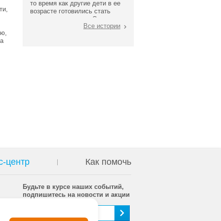
то время как другие дети в ее
ти,
возрасте готовились стать
третьеклассниками, Олесю
Все истории
записали в только первый
ию,
класс: у девочки были
ка
проблемы с речью, она не
знала буквы, не умела считать
с-центр
Как помочь
Будьте в курсе наших событий,
подпишитесь на новости и акции