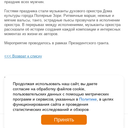
праздник всех мужчин.
Гостями праздника стали музыканты духового оркестра Дома
культуры города Полярные Зори. Ритмичные марши, нежные и
мягкие вальсы, танго, эстрадные пьесы прозвучали в исполнении
оркестра. В перерывах между исполнениями, музыканты оркестра
рассказали об истории создания каждой композиции и интересных
моментах из жизни их авторов.
Мероприятие проводилось в рамках Президентского гранта.
<<< Возврат к списку
Будьте в курсе наших событий, подпишитесь на новости и акции
Продолжая использовать наш сайт, вы даете
согласие на обработку файлов cookie,
пользовательских данных с помощью метрических
Нажимая на кнопку «Подписаться», вы даете согласие на
программ и сервисов, указанных в
Политике
, в целях
обработку персональных данных.
функционирования сайта и проведения
статистических исследований и обзоров
Принять