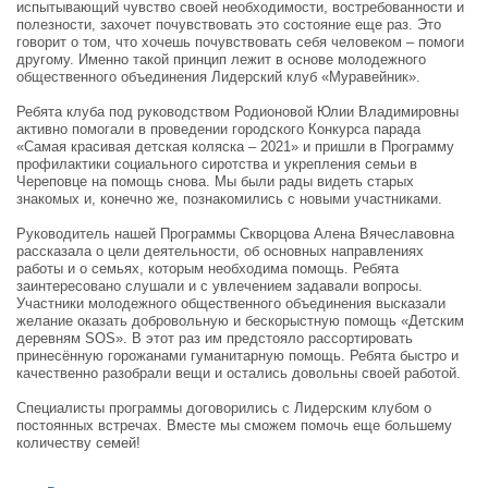
испытывающий чувство своей необходимости, востребованности и
полезности, захочет почувствовать это состояние еще раз. Это
говорит о том, что хочешь почувствовать себя человеком – помоги
другому. Именно такой принцип лежит в основе молодежного
общественного объединения Лидерский клуб «Муравейник».
Ребята клуба под руководством Родионовой Юлии Владимировны
активно помогали в проведении городского Конкурса парада
«Самая красивая детская коляска – 2021» и пришли в Программу
профилактики социального сиротства и укрепления семьи в
Череповце на помощь снова. Мы были рады видеть старых
знакомых и, конечно же, познакомились с новыми участниками.
Руководитель нашей Программы Скворцова Алена Вячеславовна
рассказала о цели деятельности, об основных направлениях
работы и о семьях, которым необходима помощь. Ребята
заинтересовано слушали и с увлечением задавали вопросы.
Участники молодежного общественного объединения высказали
желание оказать добровольную и бескорыстную помощь «Детским
деревням SOS». В этот раз им предстояло рассортировать
принесённую горожанами гуманитарную помощь. Ребята быстро и
качественно разобрали вещи и остались довольны своей работой.
Специалисты программы договорились с Лидерским клубом о
постоянных встречах. Вместе мы сможем помочь еще большему
количеству семей!