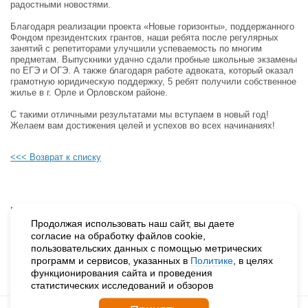
радостными новостями.
Благодаря реализации проекта «Новые горизонты», поддержанного
Фондом президентских грантов, наши ребята после регулярных
занятий с репетиторами улучшили успеваемость по многим
предметам. Выпускники удачно сдали пробные школьные экзамены
по ЕГЭ и ОГЭ. А также благодаря работе адвоката, который оказал
грамотную юридическую поддержку, 5 ребят получили собственное
жилье в г. Орле и Орловском районе.
С такими отличными результатами мы вступаем в новый год!
Желаем вам достижения целей и успехов во всех начинаниях!
<<< Возврат к списку
Будьте в курсе наших событий, подпишитесь на новости и акции
Продолжая использовать наш сайт, вы даете
согласие на обработку файлов cookie,
пользовательских данных с помощью метрических
Нажимая на кнопку «Подписаться», вы даете согласие на
программ и сервисов, указанных в
Политике
, в целях
обработку персональных данных.
функционирования сайта и проведения
статистических исследований и обзоров