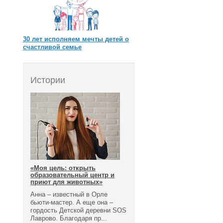
30 лет исполняем мечты детей о
счастливой семье
Истории
«Моя цель: открыть
образовательный центр и
приют для животных»
Анна – известный в Орле
бьюти-мастер. А еще она –
гордость Детской деревни SOS
Лаврово. Благодаря пр...