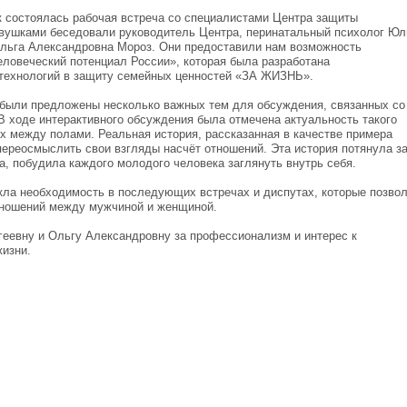
 состоялась рабочая встреча со специалистами Центра защиты
вушками беседовали руководитель Центра, перинатальный психолог Юл
Ольга Александровна Мороз. Они предоставили нам возможность
ловеческий потенциал России», которая была разработана
ехнологий в защиту семейных ценностей «ЗА ЖИЗНЬ».
ыли предложены несколько важных тем для обсуждения, связанных со
 ходе интерактивного обсуждения была отмечена актуальность такого
ях между полами. Реальная история, рассказанная в качестве примера
переосмыслить свои взгляды насчёт отношений. Эта история потянула з
а, побудила каждого молодого человека заглянуть внутрь себя.
кла необходимость в последующих встречах и диспутах, которые позво
тношений между мужчиной и женщиной.
еевну и Ольгу Александровну за профессионализм и интерес к
жизни.