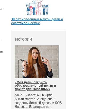
ия
30 лет исполняем мечты детей о
счастливой семье
Истории
а
лят
«Моя цель: открыть
образовательный центр и
приют для животных»
Анна – известный в Орле
бьюти-мастер. А еще она –
гордость Детской деревни SOS
Лаврово. Благодаря пр...