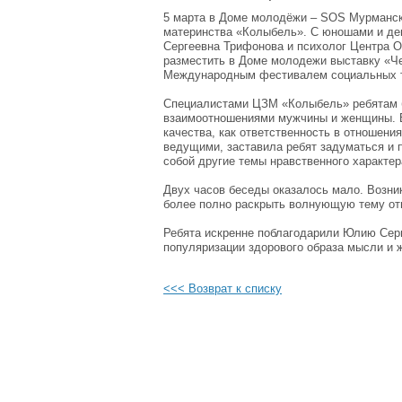
5 марта в Доме молодёжи – SOS Мурманск
материнства «Колыбель». С юношами и де
Сергеевна Трифонова и психолог Центра 
разместить в Доме молодежи выставку «Че
Международным фестивалем социальных т
Специалистами ЦЗМ «Колыбель» ребятам б
взаимоотношениями мужчины и женщины. В
качества, как ответственность в отношени
ведущими, заставила ребят задуматься и 
собой другие темы нравственного характер
Двух часов беседы оказалось мало. Возни
более полно раскрыть волнующую тему о
Ребята искренне поблагодарили Юлию Серг
популяризации здорового образа мысли и 
<<< Возврат к списку