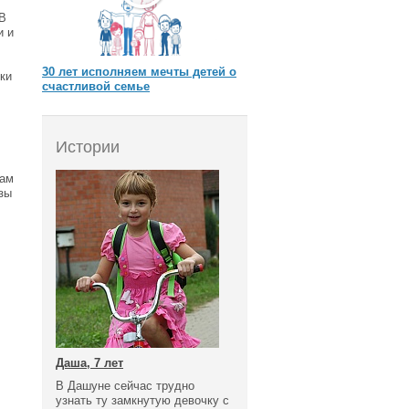
 В
и и
30 лет исполняем мечты детей о
ки
счастливой семье
Истории
там
зы
Даша, 7 лет
В Дашуне сейчас трудно
узнать ту замкнутую девочку с