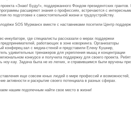
 проекта «Знаю! Буду!», поддержанного Фондом президентских грантов.
программы расширяют знания о профессиях, встречаются с интересным
тия по подготовке к самостоятельной жизни и трудоустройству.
молодёжи SOS Мурманск вместе с наставниками посетили Центр поддерж
ес-инкубаторе, где специалисты рассказали о мерах поддержки
предпринимателей, работающих в зоне коворкинга. Организаторы
ный конферец-зал с медиа-стеной и представили Елену Кушнир,
тель удивительных тренажеров для укрепления мышц и концентрации
региональном конкурсе и получила поддержку для своего проекта. Ребя
ь ноу-хау. Задача была не из легких, и справившимся были вручены при
дставления еще совсем юных людей о мире профессий и возможностей,
ие активности и раскрытие своего потенциала в разных сферах.
лаем нашим подопечным найти свое место в жизни!