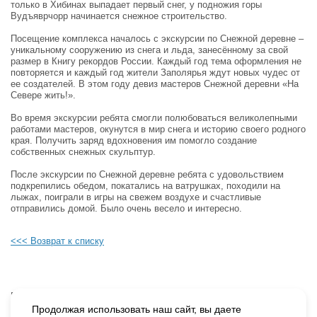
только в Хибинах выпадает первый снег, у подножия горы
Вудъяврчорр начинается снежное строительство.
Посещение комплекса началось с экскурсии по Снежной деревне –
уникальному сооружению из снега и льда, занесённому за свой
размер в Книгу рекордов России. Каждый год тема оформления не
повторяется и каждый год жители Заполярья ждут новых чудес от
ее создателей. В этом году девиз мастеров Снежной деревни «На
Севере жить!».
Во время экскурсии ребята смогли полюбоваться великолепными
работами мастеров, окунутся в мир снега и историю своего родного
края. Получить заряд вдохновения им помогло создание
собственных снежных скульптур.
После экскурсии по Снежной деревне ребята с удовольствием
подкрепились обедом, покатались на ватрушках, походили на
лыжах, поиграли в игры на свежем воздухе и счастливые
отправились домой. Было очень весело и интересно.
<<< Возврат к списку
Будьте в курсе наших событий, подпишитесь на новости и акции
Продолжая использовать наш сайт, вы даете