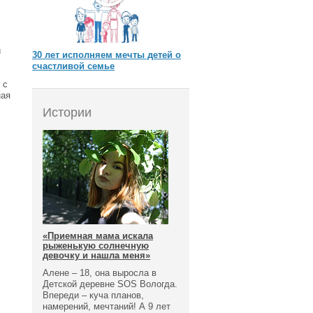
и
30 лет исполняем мечты детей о
счастливой семье
 с
ная
Истории
«Приемная мама искала
рыженькую солнечную
девочку и нашла меня»
Алене – 18, она выросла в
Детской деревне SOS Вологда.
Впереди – куча планов,
намерений, мечтаний! А 9 лет