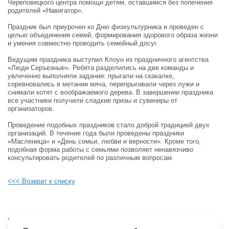
Череповецкого центра помощи детям, оставшимся без попечения
родителей «Навигатор».
Праздник был приурочен ко Дню физкультурника и проведен с
целью объединения семей, формирования здорового образа жизни
и умения совместно проводить семейный досуг.
Ведущим праздника выступил Клоун из праздничного агентства
«Люди Серъезные». Ребята разделились на две команды и
увлеченно выполняли задания: прыгали на скакалке,
соревновались в метании мяча, перепрыгивали через лужи и
снимали котят с воображаемого дерева. В завершении праздника
все участники получили сладкие призы и сувениры от
организаторов.
Проведение подобных праздников стало доброй традицией двух
организаций. В течение года были проведены праздники
«Масленица» и «День семьи, любви и верности». Кроме того,
подобная форма работы с семьями позволяет ненавязчиво
консультировать родителей по различным вопросам.
<<< Возврат к списку
Будьте в курсе наших событий, подпишитесь на новости и акции