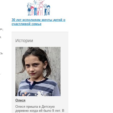
30 лет исполняем мечты детей о
счастливой семье
»,
о.
Истории
сь
.
Олеся
Олеся пришла в Детскую
деревню когда ей было 9 лет. В