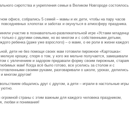
ального сиротства и укрепления семьи в Великом Новгороде состоялось
ом офисе, собрались 5 семей – мамы и их дети, чтобы на пару часов
 повседневных хлопотах и заботах и окунуться в атмосферу праздника.
риняли участие в познавательно-развлекательной игре «Устами младенца
 только с другими семьями, но во многом и с собственными детьми,
дого ребенка (даже уже взрослого) – о маме, о ее роли в жизни каждог
ьной, дети не без помощи своих мам готовили пирожное «Картошка»:
мелкую крошку, споря о том, у кого же мельче получается, замешивали
отом с увлечением и задором придавали форму своим пирожным, старая
любимых мам! Когда всё было готово, все уселись за столом и с
готовленными своими руками, разговаривали о школе, уроках, делились
 и многом другом!
ольствием общались друг с другом, а дети – играли в настольные игры
 уютно.
 огромной страны с этим важным для каждого человека праздником,
я, любви и понимания!