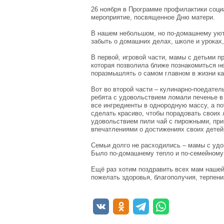
26 ноября в Программе профилактики соци
мероприятие, посвященное Дню матери.
В нашем небольшом, но по-домашнему уютн
забыть о домашних делах, школе и уроках,
В первой, игровой части, мамы с детьми п
которая позволила ближе познакомиться не
поразмышлять о самом главном в жизни каж
Вот во второй части – кулинарно-поедател
ребята с удовольствием ломали печенье в 
все ингредиенты в однородную массу, а п
сделать красиво, чтобы порадовать своих 
удовольствием пили чай с пирожными, при
впечатлениями о достижениях своих детей
Семьи долго не расходились – мамы с удов
Было по-домашнему тепло и по-семейному
Ещё раз хотим поздравить всех мам нашей
пожелать здоровья, благополучия, терпени