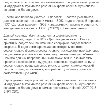
подросткового возраста», организованный специалистами проекта
«Поддержка выпускников различных форм опеки в Мурманской
области и в Лапландии».
В семинаре приняло участие 17 человек. В состав участников
данного мероприятия вошли мамы – SOS, педагогический персонал
НОУ «Детская деревня – SOS Кандалакша», приемные родители,
находящиеся в проекте НОУ ЦРСФУД «Приемные семьи».
Данный семинар был направлен на формирование у
воспитателей, педагогов НОУ «Детская деревня – SOS» и у
приемных родителей понимания о специфике подросткового
возраста. В ходе семинара были рассмотрены понятие
социализации, факторы социализации, наследственные факторы,
социальные условия воспитания, внутренняя позиция ребенка.
Помимо данных направлений были также темы: взаимосвязь
прошлого настоящего и будущего, основные трудности на пути
социализации, предсказуемые риски, а также психологический
портрет молодого человека, который выходит из-под опеки в
самостоятельную жизнь.
Серия данных мероприятий разработана специалистами проекта
«Поддержка выпускников различных форм опеки в Мурманской
области и в Лапландии» в рамках программы Kolarctic
2007-2013
ENPI CBC
.