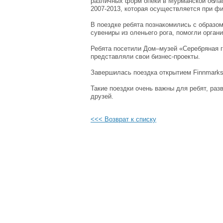
различных форм опеки в Мурманской област
2007-2013, которая осуществляется при ф
В поездке ребята познакомились с образом
сувениры из оленьего рога, помогли орган
Ребята посетили Дом–музей «Серебряная г
представляли свои бизнес-проекты.
Завершилась поездка открытием Finnmarksl
Такие поездки очень важны для ребят, раз
друзей.
<<< Возврат к списку