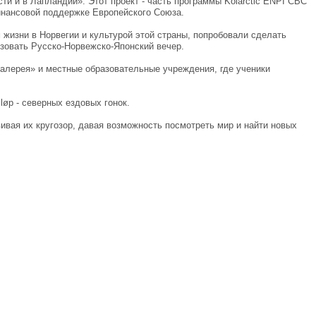
и и в Лапландии». Этот проект - часть программы Kolarctic ENPI CBC
инансовой поддержке Европейского Союза.
 жизни в Норвегии и культурой этой страны, попробовали сделать
изовать Русско-Норвежско-Японский вечер.
алерея» и местные образовательные учреждения, где ученики
øp - северных ездовых гонок.
вивая их кругозор, давая возможность посмотреть мир и найти новых