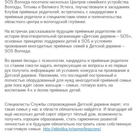
SOS Вологда посетили несколько Центров семейного устройства
Вологды, Тотьмы и Великого Устюга, поучаствовали в заседаниях
Клубов приёмных родителей, встретились с кандидатами в
приёмные родители и специалистами опеки и попечительства
областного центра и вологодской глубинки.
На встречах рассказывали будущим приёмным родителям об
истории благотворительной организации «Детские деревни – SOS»,
основных принципах поддержки детей в SOS и условиях
проживания многодетных приёмных семей в Детской деревне –
SOS Вологда.
Во время беседы с психологом, кандидаты и приёмные родители
со стажем смогли задать интересующие их вопросы и из первых
рук получить информацию об условиях конкурса на проживание в
Детской деревне. Напомним, что последний построенный и
полностью оборудованный для нужд многодетной приёмной семьи
дом пока ждёт своих жильцов – семью, готовую взять на
воспитание 4-х и более приёмных детей.
Специалисты Службы сопровождения Детской деревни верят, что
такая семья у нас в области обязательно найдётся. И благодаря ей
ещё несколько детей сирот обретут тёплый дом, возможность
получить хорошее образование, стать гармонично развитой
личностью и в будущем обязательно построить свою собственную
счастливую семью.
http://ebistika.tv/porno/brazzers/