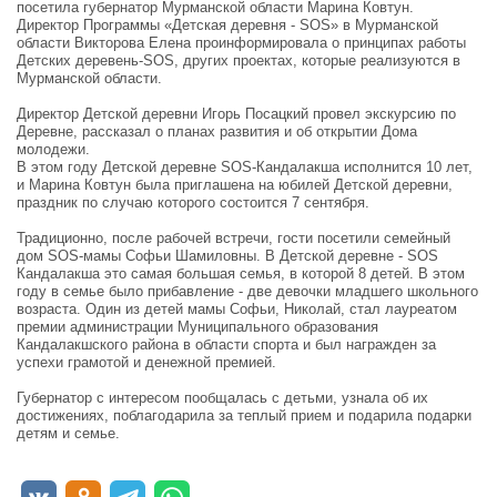
посетила губернатор Мурманской области Марина Ковтун.
Директор Программы «Детская деревня - SOS» в Мурманской
области Викторова Елена проинформировала о принципах работы
Детских деревень-SOS, других проектах, которые реализуются в
Мурманской области.
Директор Детской деревни Игорь Посацкий провел экскурсию по
Деревне, рассказал о планах развития и об открытии Дома
молодежи.
В этом году Детской деревне SOS-Кандалакша исполнится 10 лет,
и Марина Ковтун была приглашена на юбилей Детской деревни,
праздник по случаю которого состоится 7 сентября.
Традиционно, после рабочей встречи, гости посетили семейный
дом SOS-мамы Софьи Шамиловны. В Детской деревне - SOS
Кандалакша это самая большая семья, в которой 8 детей. В этом
году в семье было прибавление - две девочки младшего школьного
возраста. Один из детей мамы Софьи, Николай, стал лауреатом
премии администрации Муниципального образования
Кандалакшского района в области спорта и был награжден за
успехи грамотой и денежной премией.
Губернатор с интересом пообщалась с детьми, узнала об их
достижениях, поблагодарила за теплый прием и подарила подарки
детям и семье.