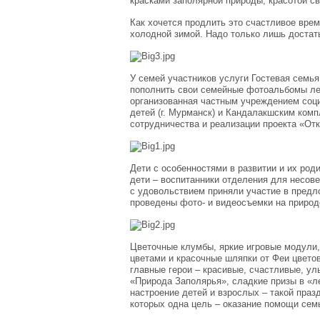
красками заполярной природы, красотой св
Как хочется продлить это счастливое врем
холодной зимой. Надо только лишь достат
У семей участников услуги Гостевая семья
пополнить свои семейные фотоальбомы ле
организованная частным учреждением соц
детей (г. Мурманск) и Кандалакшским ком
сотрудничества и реализации проекта «От
Дети с особенностями в развитии и их род
дети – воспитанники отделения для несов
с удовольствием приняли участие в предл
проведены фото- и видеосъемки на приро
Цветочные клумбы, яркие игровые модули, 
цветами и красочные шляпки от Феи цветов
главные герои – красивые, счастливые, у
«Природа Заполярья», сладкие призы в «л
настроение детей и взрослых – такой пра
которых одна цель – оказание помощи сем