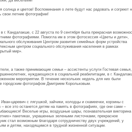
оей, да весельем!
я солнца и цветов! Воспоминания о лете будут нас радовать и согреют 
ь свои летние фотографии!
 в г. Кандалакше, с 22 августа по 9 сентября была прекрасная возможно
тними фотографиями. Помогла им в этом фотосессия «Цветы и дети»,
иального обслуживания Центром развития семейных форм устройства
плексным центром социального обслуживания населения в рамках
крытый мир».
ители, а также принимающие семьи – ассистенты услуги Гостевая семья,
ершеннолетних, нуждающихся в социальной реабилитации, в г. Кандалак
оженном мероприятии. В течение нескольких недель для них были
де городским фотографом Дмитрием Корольковым.
Иван-царевич с лягушкой, зайчики, колодцы и скамеечки, корзины с
 – все это останется детям на память в фотографиях, где они сами –
лыбающиеся! Веселые игры, воздушные шары, познавательная викторина
етних» пакетиках, украшенных зелеными листочками, прекрасное
здник стал возможным благодаря сотрудничеству двух учреждений, у
ьям и детям, находящимся в трудной жизненной ситуации.