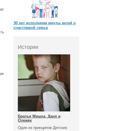
нас
30 лет исполняем мечты детей о
счастливой семье
сть
Истории
ше
Братья Мишка, Даня и
Олежек
Один из принципов Детских