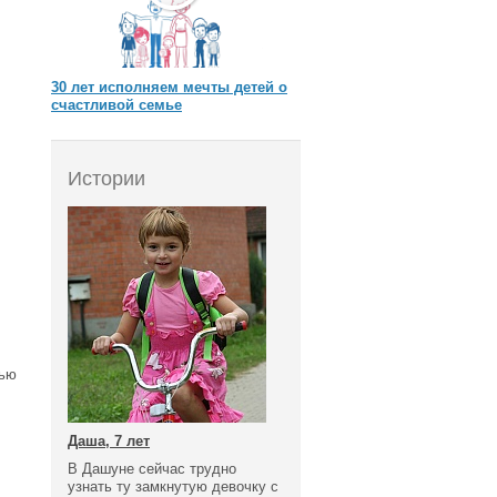
30 лет исполняем мечты детей о
счастливой семье
Истории
тью
Даша, 7 лет
В Дашуне сейчас трудно
узнать ту замкнутую девочку с