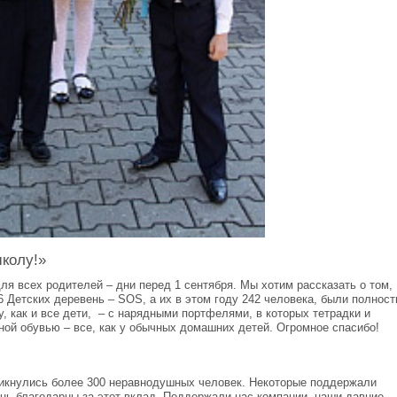
школу!»
я всех родителей – дни перед 1 сентября. Мы хотим рассказать о том,
6 Детских деревень – SOS, а их в этом году 242 человека, были полнос
у, как и все дети, – с нарядными портфелями, в которых тетрадки и
ной обувью – все, как у обычных домашних детей. Огромное спасибо!
икнулись более 300 неравнодушных человек. Некоторые поддержали
нь благодарны за этот вклад. Поддержали нас компании, наши давние