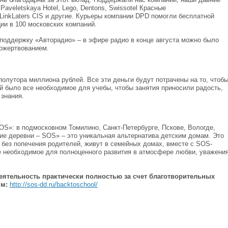
Paveletskaya Hotel, Lego, Dentons, Swissotel Красные
LinkLaters CIS и другие. Курьеры компании DPD помогли бесплатной
ии в 100 московских компаний.
поддержку «Авторадио» – в эфире радио в конце августа можно было
пожертвованием.
полутора миллиона рублей. Все эти деньги будут потрачены на то, чтоб
й было все необходимое для учебы, чтобы занятия приносили радость,
 знания.
OS»: в подмосковном Томилино, Санкт-Петербурге, Пскове, Вологде,
ие деревни – SOS» – это уникальная альтернатива детским домам. Это
я без попечения родителей, живут в семейных домах, вместе с SOS-
е необходимое для полноценного развития в атмосфере любви, уважения
еятельность практически полностью за счет благотворительных
ям:
http://sos-dd.ru/backtoschool/