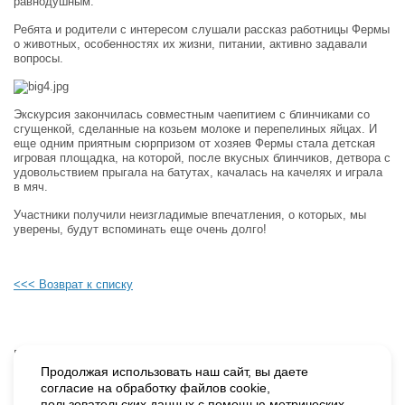
равнодушным.
Ребята и родители с интересом слушали рассказ работницы Фермы
о животных, особенностях их жизни, питании, активно задавали
вопросы.
Экскурсия закончилась совместным чаепитием с блинчиками со
сгущенкой, сделанные на козьем молоке и перепелиных яйцах. И
еще одним приятным сюрпризом от хозяев Фермы стала детская
игровая площадка, на которой, после вкусных блинчиков, детвора с
удовольствием прыгала на батутах, качалась на качелях и играла
в мяч.
Участники получили неизгладимые впечатления, о которых, мы
уверены, будут вспоминать еще очень долго!
<<< Возврат к списку
Будьте в курсе наших событий, подпишитесь на новости и акции
Продолжая использовать наш сайт, вы даете
согласие на обработку файлов cookie,
пользовательских данных с помощью метрических