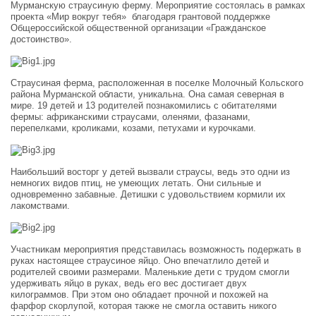
Мурманскую страусиную ферму. Мероприятие состоялась в рамках
проекта «Мир вокруг тебя» благодаря грантовой поддержке
Общероссийской общественной организации «Гражданское
достоинство».
Страусиная ферма, расположенная в поселке Молочный Кольского
района Мурманской области, уникальна. Она самая северная в
мире. 19 детей и 13 родителей познакомились с обитателями
фермы: африканскими страусами, оленями, фазанами,
перепелками, кроликами, козами, петухами и курочками.
Наибольший восторг у детей вызвали страусы, ведь это одни из
немногих видов птиц, не умеющих летать. Они сильные и
одновременно забавные. Детишки с удовольствием кормили их
лакомствами.
Участникам мероприятия представилась возможность подержать в
руках настоящее страусиное яйцо. Оно впечатлило детей и
родителей своими размерами. Маленькие дети с трудом смогли
удерживать яйцо в руках, ведь его вес достигает двух
килограммов. При этом оно обладает прочной и похожей на
фарфор скорлупой, которая также не смогла оставить никого