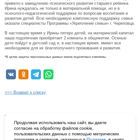
привело к замедлению психического развития старшего ребенка.
Ирина нуждалась не только в материальной помощи, но и в
психолого-педагогической поддержке по вопросам воспитания и
развития детей. Всю необходимую комплексную поддержку семье
оказали специалисты Программы «Укрепление семьи» г. Череповца.
В настоящее время у Ирины пятеро детей, на материнский капитал
наша подопечная приобретает 2 комнаты в общежитии. Осенью
дети пойдут в детский сад и, в настоящее время, имеют все
необходимое для их благополучного проживания и развития.
*В целях защиты персональных данных имена подопечных изменены.
<<< Возврат к списку
Будьте в курсе наших событий, подпишитесь на новости и акции
Продолжая использовать наш сайт, вы даете
согласие на обработку файлов cookie,
пользовательских данных с помощью метрических
Нажимая на кнопку «Подписаться», вы даете согласие на
программ и сервисов, указанных в
Политике
, в целях