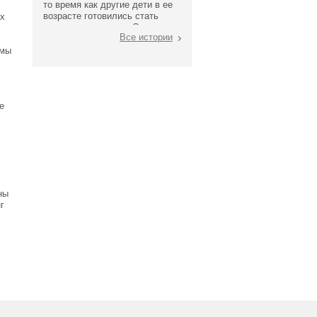
то время как другие дети в ее
возрасте готовились стать
их
третьеклассниками, Олесю
Все истории
записали в только первый
класс: у девочки были
рмы
проблемы с речью, она не
знала буквы, не умела считать
е
ны
г