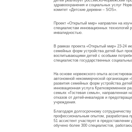
детей реализует российско-норвежский пр
здравоохранения и социальных услуг Норв
комитет «Детские деревни – SOS».
Проект «Открытый мир» направлен на изуч
специалистам инновационных технологий 
инвалидностью.
В рамках проекта «Открытый мир» 23-24 и
семейных форм устройства детей был про
воспитывающими детей с особыми потребн
специалистов государственных социальны
На основе норвежского опыта ассистирова
автономной некоммерческой организации «
развития семейных форм устройства детей
инновационная услуга Кратковременное р
семьях «Гостевая семья», направленная н
отказов от детей-инвалидов и предотвращ
учреждения.
Благодаря долгосрочному сотрудничеству 
профессиональным опытом, разработана про
51 ассистент участвует в предоставлении
обучено более 300 специалистов, работаю