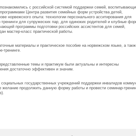
 познакомились с российской системой поддержки семей, воспитывающ
 программами Центра развития семейных форм устройства детей,
ове норвежского опыта: технологии персонального асситирования для
я-тренинги для супружеских пар, для одиноких родителей и клубные фо
чающей программы подготовки российских ассистентов для семей,
дан мастер-класс практической работы.
точные материалы и практическое пособие на норвежском языке, а такж
е-тренинге.
 представленные темы и практикум были актуальны и интересны
ения достаточно эффективен и значим.
ли социальных государственных учреждений поддержки инвалидов комму
е желание продолжить данную форму работы и провести семинар-тренин
в).