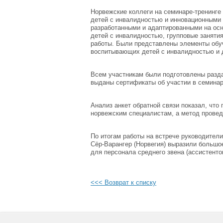
Норвежские коллеги на семинаре-тренинге
детей с инвалидностью и инновационными
разработанными и адаптированными на осн
детей с инвалидностью, групповые заняти
работы. Были представлены элементы обу
воспитывающих детей с инвалидностью и 
Всем участникам были подготовлены разда
выданы сертификаты об участии в семинар
Анализ анкет обратной связи показал, что
норвежским специалистам, а метод провед
По итогам работы на встрече руководите
Сёр-Варангер (Норвегия) выразили большо
для персонала среднего звена (ассистенто
<<< Возврат к списку