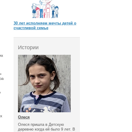
30 лет исполняем мечты детей о
счастливой семье
Истории
их
»
ра
у
их
Олеся
Олеся пришла в Детскую
деревню когда ей было 9 лет. В