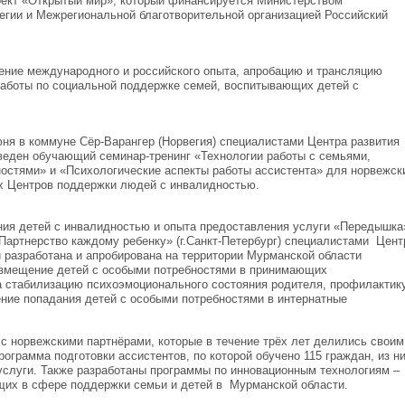
оект «Открытый мир», который финансируется Министерством
егии и Межрегиональной благотворительной организацией Российский
ение международного и российского опыта, апробацию и трансляцию
работы по социальной поддержке семей, воспитывающих детей с
юня в коммуне Сёр-Варангер (Норвегия) специалистами Центра развития
веден обучающий семинар-тренинг «Технологии работы с семьями,
остями» и «Психологические аспекты работы ассистента» для норвежск
х Центров поддержки людей с инвалидностью.
ния детей с инвалидностью и опыта предоставления услуги «Передышка
Партнерство каждому ребенку» (г.Санкт-Петербург) специалистами Цент
 разработана и апробирована на территории Мурманской области
азмещение детей с особыми потребностями в принимающих
а стабилизацию психоэмоционального состояния родителя, профилактик
ение попадания детей с особыми потребностями в интернатные
с норвежскими партнёрами, которые в течение трёх лет делились своим
грамма подготовки ассистентов, по которой обучено 115 граждан, из н
 услуги. Также разработаны программы по инновационным технологиям –
щих в сфере поддержки семьи и детей в Мурманской области.