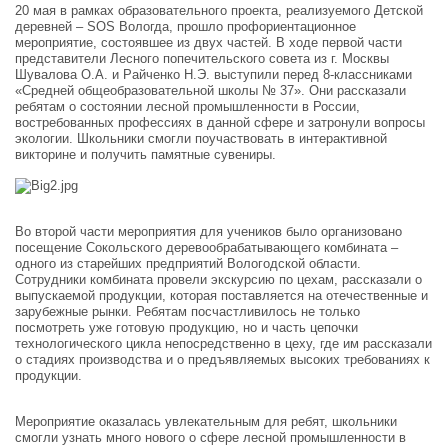
20 мая в рамках образовательного проекта, реализуемого Детской
деревней – SOS Вологда, прошло профориентационное
мероприятие, состоявшее из двух частей. В ходе первой части
представители Лесного попечительского совета из г. Москвы
Шувалова О.А. и Райченко Н.Э. выступили перед 8-классниками
«Средней общеобразовательной школы № 37». Они рассказали
ребятам о состоянии лесной промышленности в России,
востребованных профессиях в данной сфере и затронули вопросы
экологии. Школьники смогли поучаствовать в интерактивной
викторине и получить памятные сувениры.
Во второй части мероприятия для учеников было организовано
посещение Сокольского деревообрабатывающего комбината –
одного из старейших предприятий Вологодской области.
Сотрудники комбината провели экскурсию по цехам, рассказали о
выпускаемой продукции, которая поставляется на отечественные и
зарубежные рынки. Ребятам посчастливилось не только
посмотреть уже готовую продукцию, но и часть цепочки
технологического цикла непосредственно в цеху, где им рассказали
о стадиях производства и о предъявляемых высоких требованиях к
продукции.
Мероприятие оказалась увлекательным для ребят, школьники
смогли узнать много нового о сфере лесной промышленности в