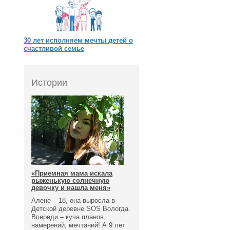
30 лет исполняем мечты детей о
счастливой семье
Истории
«Приемная мама искала
рыженькую солнечную
девочку и нашла меня»
Алене – 18, она выросла в
Детской деревне SOS Вологда.
Впереди – куча планов,
намерений, мечтаний! А 9 лет