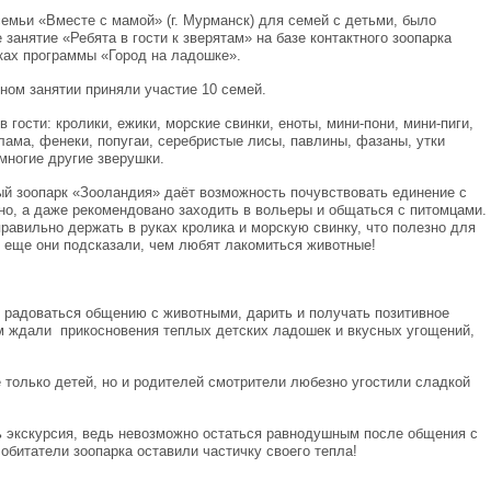
емьи «Вместе с мамой» (г. Мурманск) для семей с детьми, было
занятие «Ребята в гости к зверятам» на базе контактного зоопарка
ках программы «Город на ладошке».
ном занятии приняли участие 10 семей.
 гости: кролики, ежики, морские свинки, еноты, мини-пони, мини-пиги,
 лама, фенеки, попугаи, серебристые лисы, павлины, фазаны, утки
многие другие зверушки.
ный зоопарк «Зооландия» даёт возможность почувствовать единение с
но, а даже рекомендовано заходить в вольеры и общаться с питомцами.
равильно держать в руках кролика и морскую свинку, что полезно для
А еще они подсказали, чем любят лакомиться животные!
 радоваться общению с животными, дарить и получать позитивное
м ждали прикосновения теплых детских ладошек и вкусных угощений,
 только детей, но и родителей смотрители любезно угостили сладкой
ь экскурсия, ведь невозможно остаться равнодушным после общения с
обитатели зоопарка оставили частичку своего тепла!