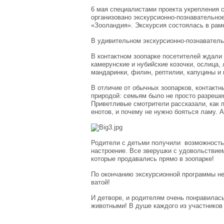
6 мая специалистами проекта укрепления с
организовано экскурсионно-познавательное 
«Зооландия». Экскурсия состоялась в рам
В удивительном экскурсионно-познаватель
В контактном зоопарке посетителей ждали в
камерунские и нубийские козочки, ослица,
мандаринки, филин, рептилии, капуцины и 
В отличие от обычных зоопарков, контакт
природой: семьям было не просто разреше
Приветливые смотрители рассказали, как п
енотов, и почему не нужно бояться ламу. 
Родители с детьми получили возможность
настроение. Все зверушки с удовольствие
которые продавались прямо в зоопарке!
По окончанию экскурсионной программы не
ватой!
И детворе, и родителям очень понравилас
животными! В душе каждого из участников 