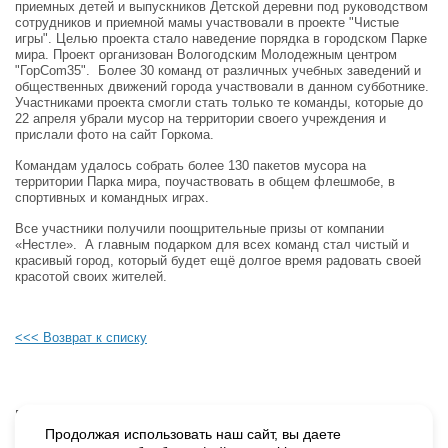
приемных детей и выпускников Детской деревни под руководством
сотрудников и приемной мамы участвовали в проекте "Чистые
игры". Целью проекта стало наведение порядка в городском Парке
мира. Проект организован Вологодским Молодежным центром
"ГорCom35". Более 30 команд от различных учебных заведений и
общественных движений города участвовали в данном субботнике.
Участниками проекта смогли стать только те команды, которые до
22 апреля убрали мусор на территории своего учреждения и
прислали фото на сайт Горкома.
Командам удалось собрать более 130 пакетов мусора на
территории Парка мира, поучаствовать в общем флешмобе, в
спортивных и командных играх.
Все участники получили поощрительные призы от компании
«Нестле». А главным подарком для всех команд стал чистый и
красивый город, который будет ещё долгое время радовать своей
красотой своих жителей.
<<< Возврат к списку
Будьте в курсе наших событий, подпишитесь на новости и акции
Продолжая использовать наш сайт, вы даете