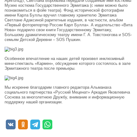
Арнгольдт, Светлана Воробьева передали созданные ими костюмы
Музею костюма Государственного Эрмитажа (с ними можно было
познакомиться в фойе театра). Фонд исторической фотографии
имени Карла Буллы вручил главному хранителю Эрмитажа
Светлане Адаксиной раритетные издания, в частности, альбом
«Первый фоторепортер России Карл Булла». А издательство «Вита
Нова» подарило свои книги Государственному Эрмитажу,
Большому драматическому театру имени Г. А. Товстоногова и SOS-
семьям Детской Деревни – SOS Пушкин.
Особенное впечатление на наших детей произвел инклюзивный
мини-спектакль «Кармен», обсуждение которого состоялось в зале
Эрмитажного театра после премьеры.
Мы искренне благодарим главного редактора Альманаха
социального партнерства «Русский Меценат» Аркадия Яковлевича
Соснова за многолетнюю Дружбу, внимание и информационную
поддержку нашей организации.