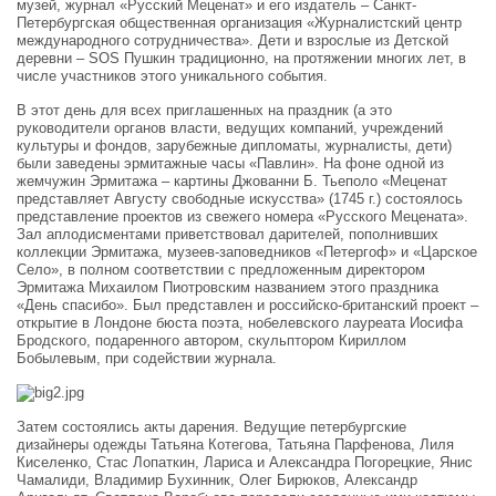
музей, журнал «Русский Меценат» и его издатель – Санкт-
Петербургская общественная организация «Журналистский центр
международного сотрудничества». Дети и взрослые из Детской
деревни – SOS Пушкин традиционно, на протяжении многих лет, в
числе участников этого уникального события.
В этот день для всех приглашенных на праздник (а это
руководители органов власти, ведущих компаний, учреждений
культуры и фондов, зарубежные дипломаты, журналисты, дети)
были заведены эрмитажные часы «Павлин». На фоне одной из
жемчужин Эрмитажа – картины Джованни Б. Тьеполо «Меценат
представляет Августу свободные искусства» (1745 г.) состоялось
представление проектов из свежего номера «Русского Мецената».
Зал аплодисментами приветствовал дарителей, пополнивших
коллекции Эрмитажа, музеев-заповедников «Петергоф» и «Царское
Село», в полном соответствии с предложенным директором
Эрмитажа Михаилом Пиотровским названием этого праздника
«День спасибо». Был представлен и российско-британский проект –
открытие в Лондоне бюста поэта, нобелевского лауреата Иосифа
Бродского, подаренного автором, скульптором Кириллом
Бобылевым, при содействии журнала.
Затем состоялись акты дарения. Ведущие петербургские
дизайнеры одежды Татьяна Котегова, Татьяна Парфенова, Лиля
Киселенко, Стас Лопаткин, Лариса и Александра Погорецкие, Янис
Чамалиди, Владимир Бухинник, Олег Бирюков, Александр