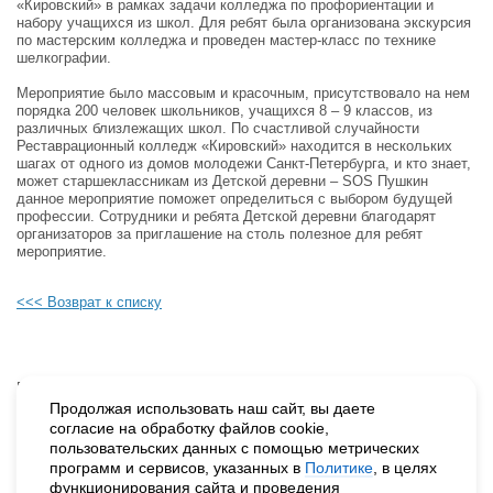
«Кировский» в рамках задачи колледжа по профориентации и
набору учащихся из школ. Для ребят была организована экскурсия
по мастерским колледжа и проведен мастер-класс по технике
шелкографии.
Мероприятие было массовым и красочным, присутствовало на нем
порядка 200 человек школьников, учащихся 8 – 9 классов, из
различных близлежащих школ. По счастливой случайности
Реставрационный колледж «Кировский» находится в нескольких
шагах от одного из домов молодежи Санкт-Петербурга, и кто знает,
может старшеклассникам из Детской деревни – SOS Пушкин
данное мероприятие поможет определиться с выбором будущей
профессии. Сотрудники и ребята Детской деревни благодарят
организаторов за приглашение на столь полезное для ребят
мероприятие.
<<< Возврат к списку
Будьте в курсе наших событий, подпишитесь на новости и акции
Продолжая использовать наш сайт, вы даете
согласие на обработку файлов cookie,
пользовательских данных с помощью метрических
Нажимая на кнопку «Подписаться», вы даете согласие на
программ и сервисов, указанных в
Политике
, в целях
обработку персональных данных.
функционирования сайта и проведения