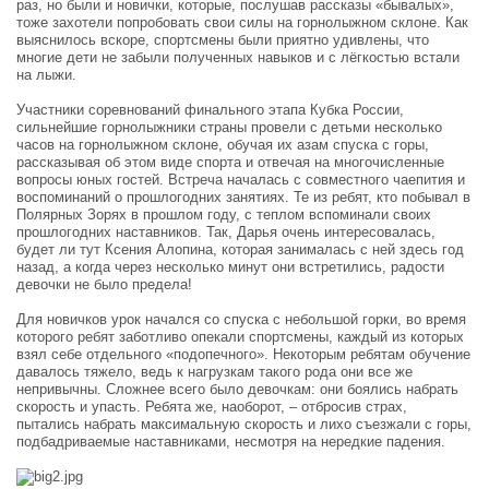
раз, но были и новички, которые, послушав рассказы «бывалых»,
тоже захотели попробовать свои силы на горнолыжном склоне. Как
выяснилось вскоре, спортсмены были приятно удивлены, что
многие дети не забыли полученных навыков и с лёгкостью встали
на лыжи.
Участники соревнований финального этапа Кубка России,
сильнейшие горнолыжники страны провели с детьми несколько
часов на горнолыжном склоне, обучая их азам спуска с горы,
рассказывая об этом виде спорта и отвечая на многочисленные
вопросы юных гостей. Встреча началась с совместного чаепития и
воспоминаний о прошлогодних занятиях. Те из ребят, кто побывал в
Полярных Зорях в прошлом году, с теплом вспоминали своих
прошлогодних наставников. Так, Дарья очень интересовалась,
будет ли тут Ксения Алопина, которая занималась с ней здесь год
назад, а когда через несколько минут они встретились, радости
девочки не было предела!
Для новичков урок начался со спуска с небольшой горки, во время
которого ребят заботливо опекали спортсмены, каждый из которых
взял себе отдельного «подопечного». Некоторым ребятам обучение
давалось тяжело, ведь к нагрузкам такого рода они все же
непривычны. Сложнее всего было девочкам: они боялись набрать
скорость и упасть. Ребята же, наоборот, – отбросив страх,
пытались набрать максимальную скорость и лихо съезжали с горы,
подбадриваемые наставниками, несмотря на нередкие падения.