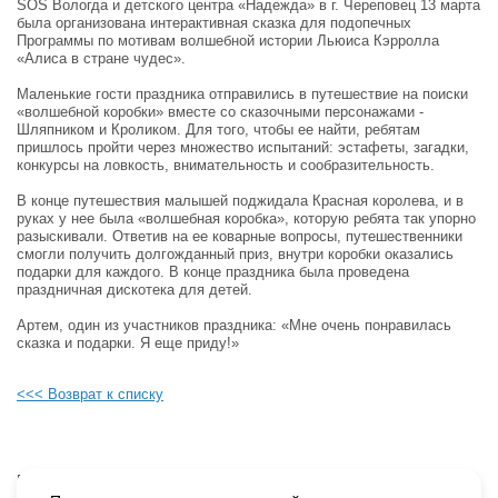
SOS Вологда и детского центра «Надежда» в г. Череповец 13 марта
была организована интерактивная сказка для подопечных
Программы по мотивам волшебной истории Льюиса Кэрролла
«Алиса в стране чудес».
Маленькие гости праздника отправились в путешествие на поиски
«волшебной коробки» вместе со сказочными персонажами -
Шляпником и Кроликом. Для того, чтобы ее найти, ребятам
пришлось пройти через множество испытаний: эстафеты, загадки,
конкурсы на ловкость, внимательность и сообразительность.
В конце путешествия малышей поджидала Красная королева, и в
руках у нее была «волшебная коробка», которую ребята так упорно
разыскивали. Ответив на ее коварные вопросы, путешественники
смогли получить долгожданный приз, внутри коробки оказались
подарки для каждого. В конце праздника была проведена
праздничная дискотека для детей.
Артем, один из участников праздника: «Мне очень понравилась
сказка и подарки. Я еще приду!»
<<< Возврат к списку
Будьте в курсе наших событий, подпишитесь на новости и акции