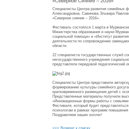
«Северное Сияние – 2016»
Специалисты Центра развития семейных фо
Александровна, Савинова Эльвира Павлов
«Северное сияние – 2016».
Фестиваль состоялся 1 марта в Мурманске
Министерства образования и науки Мурман
социальной помощи» и «Институт развития
деятельности по сопровождению замещающ
области.
22 специалиста государственных служб с
негосударственного учреждения социальн
представляли передовой педагогический о
Специалисты Центра представили авторску
формированию культуры семейного досуга 
кратковременного размещения детей с ос
Представленные материалы получили высо
«Инновационные формы работы с семьями 
Фестиваля, который будет представляться
психологам в рамках программ повышения
Поздравляем наших коллег!
<<< Возврат к списку