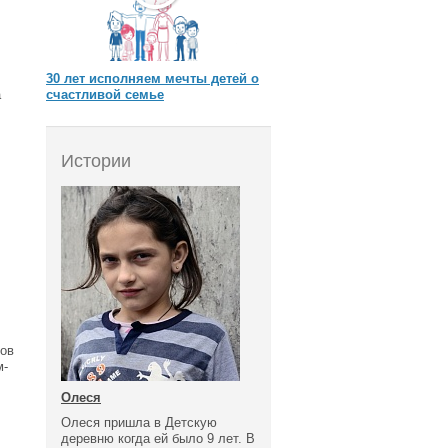
30 лет исполняем мечты детей о
а
счастливой семье
Истории
лов
м-
Олеся
Олеся пришла в Детскую
деревню когда ей было 9 лет. В