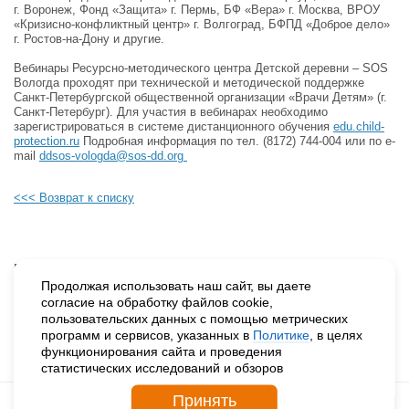
г. Воронеж, Фонд «Защита» г. Пермь, БФ «Вера» г. Москва, ВРОУ
«Кризисно-конфликтный центр» г. Волгоград, БФПД «Доброе дело»
г. Ростов-на-Дону и другие.
Вебинары Ресурсно-методического центра Детской деревни – SOS
Вологда проходят при технической и методической поддержке
Санкт-Петербургской общественной организации «Врачи Детям» (г.
Санкт-Петербург). Для участия в вебинарах необходимо
зарегистрироваться в системе дистанционного обучения
edu.child-
protection.ru
Подробная информация по тел. (8172) 744-004 или по e-
mail
ddsos-vologda@sos-dd.org
<<< Возврат к списку
Будьте в курсе наших событий, подпишитесь на новости и акции
Продолжая использовать наш сайт, вы даете
согласие на обработку файлов cookie,
пользовательских данных с помощью метрических
Нажимая на кнопку «Подписаться», вы даете согласие на
программ и сервисов, указанных в
Политике
, в целях
обработку персональных данных.
функционирования сайта и проведения
статистических исследований и обзоров
Принять