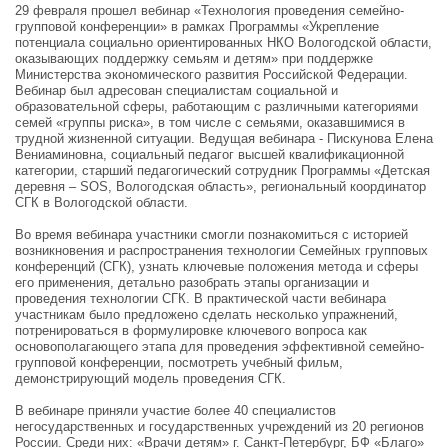
29 февраля прошел вебинар «Технология проведения семейно-
групповой конференции» в рамках Программы «Укрепление
потенциала социально ориентированных НКО Вологодской области,
оказывающих поддержку семьям и детям» при поддержке
Министерства экономического развития Российской Федерации.
Вебинар был адресован специалистам социальной и
образовательной сферы, работающим с различными категориями
семей «группы риска», в том числе с семьями, оказавшимися в
трудной жизненной ситуации. Ведущая вебинара - Пискунова Елена
Вениаминовна, социальный педагог высшей квалификационной
категории, старший педагогический сотрудник Программы «Детская
деревня – SOS, Вологодская область», региональный координатор
СГК в Вологодской области.
Во время вебинара участники смогли познакомиться с историей
возникновения и распространения технологии Семейных групповых
конференций (СГК), узнать ключевые положения метода и сферы
его применения, детально разобрать этапы организации и
проведения технологии СГК. В практической части вебинара
участникам было предложено сделать несколько упражнений,
потренироваться в формулировке ключевого вопроса как
основополагающего этапа для проведения эффективной семейно-
групповой конференции, посмотреть учебный фильм,
демонстрирующий модель проведения СГК.
В вебинаре приняли участие более 40 специалистов
негосударственных и государственных учреждений из 20 регионов
России. Среди них: «Врачи детям» г. Санкт-Петербург, БФ «Благо»