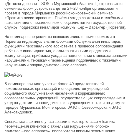
«Детская деревня – SOS в Мурманской области» Центр развития
семейных форм устройства детей 27–28 ноября организовал и
провёл в городе Мурманске российско-норвежский семинар
«Практика ассистирования. Приёмы ухода за детьми с тяжёлыми
патологиями» с привлечением специалистов из государственной
службы поддержки инвалидов коммуны Сёр – Варангер (Норвегия).
На семинаре специалисты познакомились с применяемыми в
Норвегии индивидуальными формами обслуживания инвалидов,
функциями персонального ассистента в процессе сопровождения
ребенка с инвалидностью, с альтернативными средствами
коммуникации, приёмами ухода за подопечными с множественными
нарушениями, техниками перемещения подопечных с тяжелыми
нарушениями опорно-двигательного аппарата.
В семинаре приняло участие более 40 представителей
некоммерческих организаций и специалистов учреждений
социального обслуживания населения и коррекционных
образовательных учреждений, осуществляющих сопровождение и
уход за детьми - инвалидами, как в учреждениях, так и на дому из
городов Мурманска, Мончегорска, ЗАТО г. Североморска и ЗАТО
Александровск.
Специалисты активно участвовали в мастер-классе «Техника
перемещения клиентов с тяжёлыми нарушениями опорно-
двигательного аппарата», проработали приемы перемещения