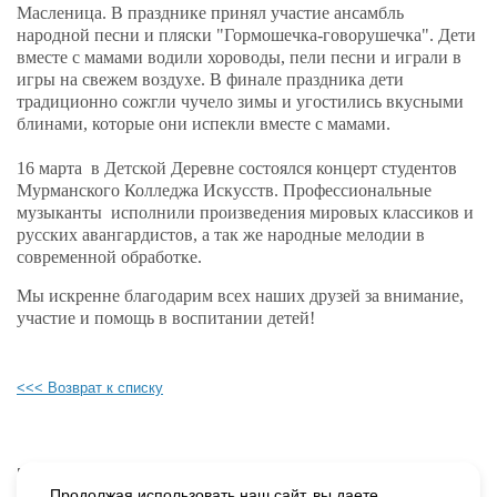
Масленица. В празднике принял участие ансамбль
народной песни и пляски "Гормошечка-говорушечка". Дети
вместе с мамами водили хороводы, пели песни и играли в
игры на свежем воздухе. В финале праздника дети
традиционно сожгли чучело зимы и угостились вкусными
блинами, которые они испекли вместе с мамами.
16 марта в Детской Деревне состоялся концерт студентов
Мурманского Колледжа Искусств. Профессиональные
музыканты исполнили произведения мировых классиков и
русских авангардистов, а так же народные мелодии в
современной обработке.
Мы искренне благодарим всех наших друзей за внимание,
участие и помощь в воспитании детей!
<<< Возврат к списку
Будьте в курсе наших событий, подпишитесь на новости и акции
Продолжая использовать наш сайт, вы даете