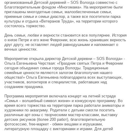
организованный Детской деревней – SOS Вологда совместно с
Благотворительным фондом «Многомама». На мероприятие были
приглашены многодетные семьи, малообеспеченные семьи,
приемные семьи и семьи диаспор, а также все посетители парка
культуры и отдыха «Ветеранов Труда», на территории которого
состоялось торжество.
День семьи, любви и верности становится все популярнее. История
о князе Петре и его жене Февронии, всю жизнь хранивших верность
друг другу, не оставляет людей равнодушными и напоминает о
вечных ценностях.
Мероприятие открыла директор Детской деревни – SOS Вологда» -
Ольга Евгеньевна Черствая: «Праздник святых Петра и Февронии
сегодня объединил семьи города Вологды. Традиционные
семейные ценности являются залогом благополучия нашего
общества!» Ольга Евгеньевна поблагодарила всех выступающих,
участников, волонтеров и специалистов, работавших над
созданием праздника.
Программа мероприятия включала концерт на летней эстраде
«Семья – волшебный символ жизни» и конкурсную программу. Во
время всего торжества на территории парка работали аниматоры и
художники по аквагриму. Родители с детьми смогли посетить
различные арт-зоны c творческими мастер-классами, выставку
детских рисунков (более 200 работ), благотворительную
фотосессию, free-маркет - обмен вещами и игрушками,
литературную площадку с викторинами и играми. Для детей