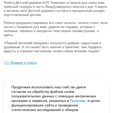
Ребята Детской деревни-SOS Томилино устроили для своих мам
приятный сюрприз в честь Международного женского дня. 6 марта
в актовом зале Детской деревни состоялся праздничный концерт,
подготовленный детьми.
Ребята продемонстрировали все свои таланты: читали стихи, пели
песни и танцевали для мам, дарили им подарки, которые с
любовью, бережно и аккуратно смастерили своими руками, и
цветы.
«Первый весенний праздник» получился добрым, радостным и
душевным. А что может быть важнее и приятнее, чем подарить
радость и хорошее настроение своим самым близким людям?
<<< Возврат к списку
Будьте в курсе наших событий, подпишитесь на новости и акции
Продолжая использовать наш сайт, вы даете
согласие на обработку файлов cookie,
пользовательских данных с помощью метрических
Нажимая на кнопку «Подписаться», вы даете согласие на
программ и сервисов, указанных в
Политике
, в целях
обработку персональных данных.
функционирования сайта и проведения
статистических исследований и обзоров