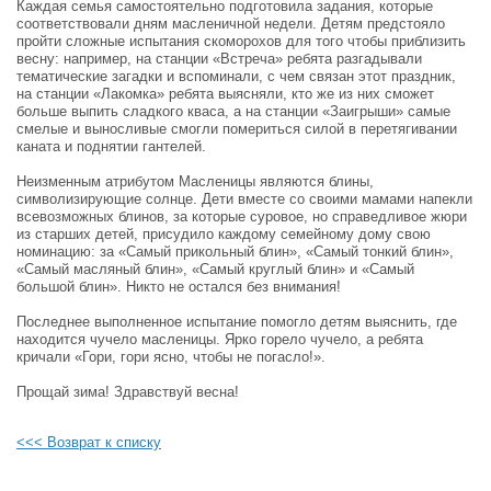
Каждая семья самостоятельно подготовила задания, которые
соответствовали дням масленичной недели. Детям предстояло
пройти сложные испытания скоморохов для того чтобы приблизить
весну: например, на станции «Встреча» ребята разгадывали
тематические загадки и вспоминали, с чем связан этот праздник,
на станции «Лакомка» ребята выясняли, кто же из них сможет
больше выпить сладкого кваса, а на станции «Заигрыши» самые
смелые и выносливые смогли помериться силой в перетягивании
каната и поднятии гантелей.
Неизменным атрибутом Масленицы являются блины,
символизирующие солнце. Дети вместе со своими мамами напекли
всевозможных блинов, за которые суровое, но справедливое жюри
из старших детей, присудило каждому семейному дому свою
номинацию: за «Самый прикольный блин», «Самый тонкий блин»,
«Самый масляный блин», «Самый круглый блин» и «Самый
большой блин». Никто не остался без внимания!
Последнее выполненное испытание помогло детям выяснить, где
находится чучело масленицы. Ярко горело чучело, а ребята
кричали «Гори, гори ясно, чтобы не погасло!».
Прощай зима! Здравствуй весна!
<<< Возврат к списку