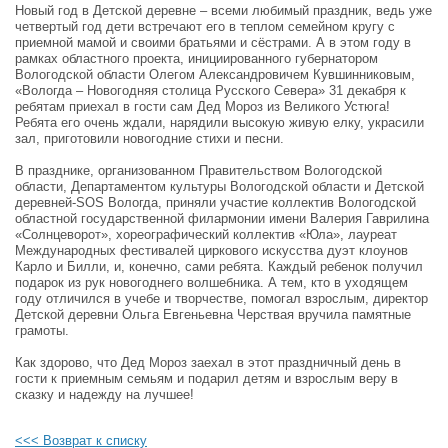
Новый год в Детской деревне – всеми любимый праздник, ведь уже
четвертый год дети встречают его в теплом семейном кругу с
приемной мамой и своими братьями и сёстрами. А в этом году в
рамках областного проекта, инициированного губернатором
Вологодской области Олегом Александровичем Кувшинниковым,
«Вологда – Новогодняя столица Русского Севера» 31 декабря к
ребятам приехал в гости сам Дед Мороз из Великого Устюга!
Ребята его очень ждали, нарядили высокую живую елку, украсили
зал, приготовили новогодние стихи и песни.
В празднике, организованном Правительством Вологодской
области, Департаментом культуры Вологодской области и Детской
деревней-SOS Вологда, приняли участие коллектив Вологодской
областной государственной филармонии имени Валерия Гаврилина
«Солнцеворот», хореографический коллектив «Юла», лауреат
Международных фестивалей циркового искусства дуэт клоунов
Карло и Билли, и, конечно, сами ребята. Каждый ребенок получил
подарок из рук новогоднего волшебника. А тем, кто в уходящем
году отличился в учебе и творчестве, помогал взрослым, директор
Детской деревни Ольга Евгеньевна Черствая вручила памятные
грамоты.
Как здорово, что Дед Мороз заехал в этот праздничный день в
гости к приемным семьям и подарил детям и взрослым веру в
сказку и надежду на лучшее!
<<< Возврат к списку