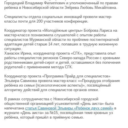
Городецкий Владимир Филиппович и уполномоченный по правам
ребенка в Новосибирской области Зябрева Любовь Михайловна.
Специалисты отдела социальных инноваций провели мастер-
классы почти для 200 участников конференции.
Координатор проекта «Молодёжные центры» Боброва Лариса на
мастер-классе познакомила слушателей с опытом работы
специалистов Мурманской области по проблеме постинтернатной
адаптации детей старше 14 лет, попавших в трудную жизненную
ситуацию.
Ханасюк Ирина, координатор проекта «СГК», представила опыт
работы специалистов регионов Северо-запада России с кровными
родственниками детей-сирот и детей, оставшимися без попечения
родителей с применением метода СГК.
Координатор проекта «Программа Прайд для специалистов»
Эльвира Савинова провела мастер-класс ««Процедура отобрания
ребёнка из семьи (психологические аспекты)», посвящённый
алгоритму действий для специалистов органов опеки.
В рамках сотрудничества с Новосибирской городской
общественной организацией усыновителей «День аиста» была
напечатана
статья Савиновой Эльвиры «Ребенок двух семей»
в
журнале «День аиста» за №15, посвящённая теме кровных уз
ребёнка, который пришёл в приёмную семью.