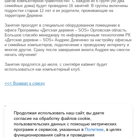
шагов компьютерной грамотности». С каждой из 6 групп (по два
семейных дома) будет проведено 16 занятий. В группы включены
подростки старше 12 лет и их родители, проживающие на
территории Деревни.
Занятия проходят в специально оборудованном помещении в
офисе Программы «Детская деревня – SOS» Орловская область.
Большое спасибо менеджеру по информационным технологиям РК
«Детские деревни – SOS» Андрею Демченко за настройку офисных
и семейных компьютеров, подключение к проводному интернету и
многое другое. Сразу после завершения визита Андрея мы смогли
начать обучение!
Занятия продлятся до июля, с сентября кабинет будет
использоваться как компьютерный клуб.
<<< Возврат к списку
Будьте в курсе наших событий, подпишитесь на новости и акции
Продолжая использовать наш сайт, вы даете
согласие на обработку файлов cookie,
пользовательских данных с помощью метрических
Нажимая на кнопку «Подписаться», вы даете согласие на
программ и сервисов, указанных в
Политике
, в целях
обработку персональных данных.
функционирования сайта и проведения