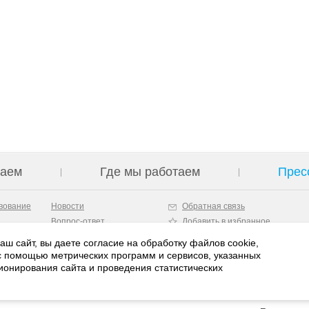
лаем
Где мы работаем
Прес
вование
Новости
Обратная связь
Вопрос-ответ
Добавить в избранное
Материалы
Карта сайта
ш сайт, вы даете согласие на обработку файлов cookie,
Информационная
с помощью метрических программ и сервисов, указанных
справка
ционирования сайта и проведения статистических