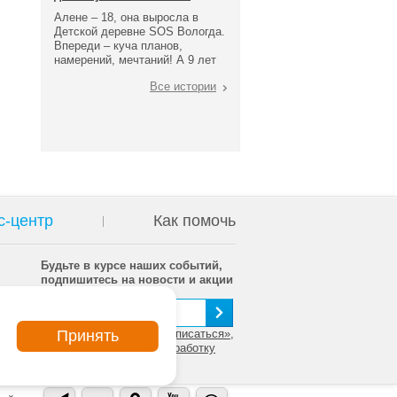
Алене – 18, она выросла в
Детской деревне SOS Вологда.
Впереди – куча планов,
намерений, мечтаний! А 9 лет
назад она поступила в
Все истории
интернатное учреждение,
потому что ее мама и папа не
справились с родительским
обязанностями.
с-центр
Как помочь
Будьте в курсе наших событий,
подпишитесь на новости и акции
Принять
Нажимая на кнопку «Подписаться»,
вы даете согласие на обработку
персональных данных.