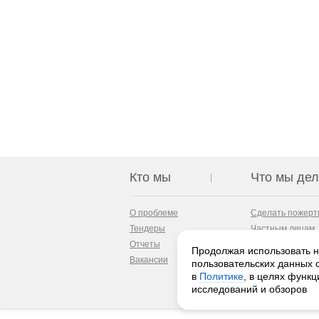
Кто мы
Что мы де
О проблеме
Сделать пожерт
Тендеры
Частным лицам
Отчеты
Компаниям
Продолжая использовать на
Вакансии
Контакты
пользовательских данных 
в
Политике
, в целях функ
исследований и обзоров