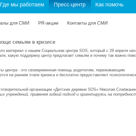
Где мы работаем
Пресс-центр
Как помочь
иалы для СМИ
PR-акции
Контакты для СМИ
мощи семьям в кризисе
 материал о нашем Социальном центре SOS, который с 29 апреля нач
али, какую поддержку центр предлагает семьям и почему так важно пом
сты центра - это своевременная помощь родителям, переживающим
тся на раннем этапе кризиса и бесплатно предоставляют психологичес
готворительной организации «Детские деревни SOS» Николая Слабжани
х учреждений, применяя гибкий подход и ориентируясь на потребнос