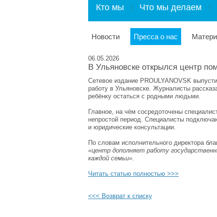
Кто мы
Что мы делаем
Новости
Пресса о нас
Матер
06.05.2026
В Ульяновске открылся центр по
Сетевое издание PROULYANOVSK выпустило
работу в Ульяновске. Журналисты рассказ
ребёнку остаться с родными людьми.
Главное, на чём сосредоточены специали
непростой период. Специалисты подключаю
и юридические консультации.
По словам исполнительного директора бла
«центр дополняет работу государственны
каждой семьи».
Читать статью полностью >>>
<<< Возврат к списку