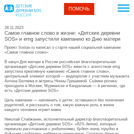
ПОМОЧЬ
28.11.2023
Самое главное слово в жизни: «Детские деревни
SOS» и emg запустили кампанию ко Дню матери
Проект Sostav.ru написал о старте нашей социальной кампании
«Самое главное слово»:
В канун Дня матери в России российская благотворительная
организация «Детские деревни SOS» вместе с агентством emg
запустила креативную кампанию «Самое главное слово»,
центральный элемент которой — видеоролик с участием музыканта
Антона Беляева и актрисы Нонны Гришаевой. Съёмки ролика
проходили в Москве, Мурманске и Кандалакше — в регионах, где
есть «Детские деревни SOS».
Цель кампании — напомнить о детях, оставшихся без попечения
родителей, и рассказать о том, какую важную роль в жизни
каждого человека играет мама.
Николай Слабжанин, исполнительный директор благотворительной
организации «Детские деревни SOS»:
«81% детей, которые
пережили расставание с родителями, будет очень трудно в
будущем создавать надёжные отношения. Согласно данным