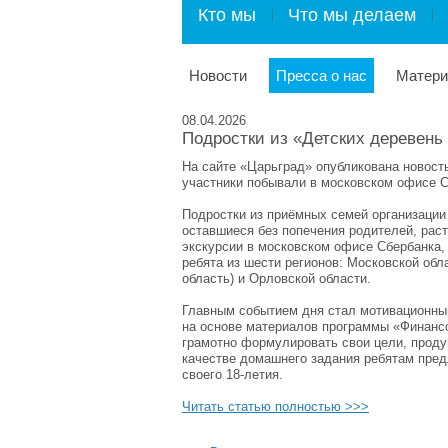
Кто мы
Что мы делаем
Новости
Пресса о нас
Матер
08.04.2026
Подростки из «Детских деревен
На сайте «Царьград» опубликована новост
участники побывали в московском офисе С
Подростки из приёмных семей организации
оставшиеся без попечения родителей, рас
экскурсии в московском офисе Сбербанка,
ребята из шести регионов: Московской обл
область) и Орловской области.
Главным событием дня стал мотивационный
на основе материалов программы «Финанс
грамотно формулировать свои цели, проду
качестве домашнего задания ребятам пред
своего 18‑летия.
Читать статью полностью >>>