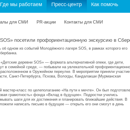
Где мы работаем
Пресс-центр
Как помочь
иалы для СМИ
PR-акции
Контакты для СМИ
ь SOS» посетили профориентационную экскурсию в Сбер
ь об одном из событий Молодёжного лагеря SOS, в рамках которого его
бербанка.
 «Детские деревни SOS» — формата альтернативной опеки, где дети,
тут в семейной среде, — побывали на увлекательной профориентационн
 расположенном в Оружейном переулке. В мероприятии приняли участие
асти, Санкт‑Петербурга, Пскова, Вологды, Кандалакши (Мурманская
 мастер‑класс по целеполаганию «На пути к мечте». Он был подготовл
овая грамотность» фонда «Вклад в будущее». Подростки учились
мывать шаги для их достижения и планировать ближайшие действия. В
ложили написать письмо в будущее — открыть его они смогут в день