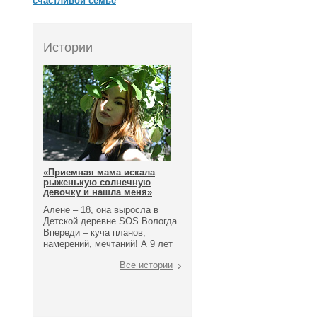
счастливой семье
Истории
«Приемная мама искала
рыженькую солнечную
девочку и нашла меня»
Алене – 18, она выросла в
Детской деревне SOS Вологда.
Впереди – куча планов,
намерений, мечтаний! А 9 лет
назад она поступила в
Все истории
интернатное учреждение,
потому что ее мама и папа не
справились с родительским
обязанностями.