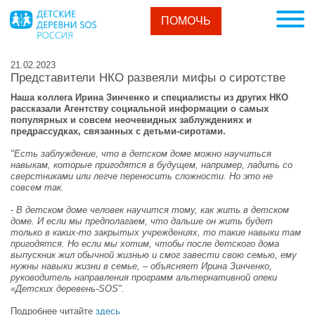
ПОМОЧЬ
21.02.2023
Представители НКО развеяли мифы о сиротстве
Наша коллега Ирина Зинченко и специалисты из других НКО
рассказали Агентству социальной информации о самых
популярных и совсем неочевидных заблуждениях и
предрассудках, связанных с детьми-сиротами.
"Есть заблуждение, что в детском доме можно научиться
навыкам, которые пригодятся в будущем, например, ладить со
сверстниками или легче переносить сложности. Но это не
совсем так.
- В детском доме человек научится тому, как жить в детском
доме. И если мы предполагаем, что дальше он жить будет
только в каких-то закрытых учреждениях, то такие навыки там
пригодятся. Но если мы хотим, чтобы после детского дома
выпускник жил обычной жизнью и смог завести свою семью, ему
нужны навыки жизни в семье, – объясняет Ирина Зинченко,
руководитель направления программ альтернативной опеки
«Детских деревень-SOS".
Подробнее читайте
здесь