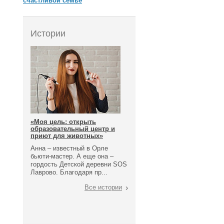
счастливой семье
Истории
«Моя цель: открыть
образовательный центр и
приют для животных»
Анна – известный в Орле
бьюти-мастер. А еще она –
гордость Детской деревни SOS
Лаврово. Благодаря пр...
Все истории