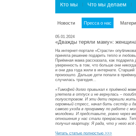
Кто мы
Что мы делаем
Новости
Пресса о нас
Матер
05.01.2024
«Дважды теряли маму»: женщина 
На интернет-портале «Страсти» опубликов
приняла решение подарить тепло и любовь
Приёмная мама рассказала, как подарила д
уверенность в том, что больше они никогда
и они два года жили в интернате. Старший
произошло. Дальше дети попали в приёмну
случилась трагедия...
«Тимофей долго привыкал к приёмной маме,
улетела в отпуск и не вернулась – погиб
полуостровом. И эти дети перешли жить 
огромный стресс, начал бить сестёр и да
самого ухода в программу по работе с м
молодежи. И представьте, ровно через мес
отношения у нас стали прекрасными. Теп
получил квартиру. Я рада, что у него всё
Читать статью полностью >>>