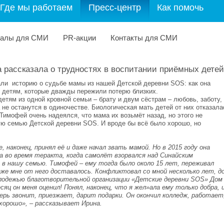
Где мы работаем
Пресс-центр
Как помочь
иалы для СМИ
PR-акции
Контакты для СМИ
рассказала о трудностях в воспитании приёмных детей
али историю о судьбе мамы из нашей Детской деревни SOS: как она
 детям, которые дважды пережили потерю близких.
етям из одной кровной семьи – брату и двум сёстрам – любовь, заботу,
 не останутся в одиночестве. Биологическая мать детей от них отказала
 Тимофей очень надеялся, что мама их возьмёт назад, но этого не
ю семью Детской деревни SOS. И вроде бы всё было хорошо, но
 наконец, принял её и даже начал звать мамой. Но в 2015 году она
ла во время теракта, когда самолёт взорвался над Синайским
в нашу семью. Тимофей – ему тогда было около 15 лет, переживал
же мне от него доставалось. Конфликтовал со мной несколько лет, д
олодежью благотворительной организации «Детские деревни SOS» Дом
яц он меня оценил! Понял, наконец, что я жел»ала ему только добра, 
ерь звонит, приезжает, дарит подарки. Он окончил колледж, работает
 хорошо», – рассказывает Ирина.