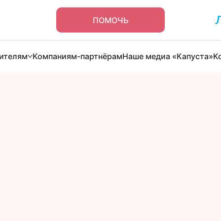
ПОМОЧЬ
ителям
Компаниям-партнёрам
Наше медиа «Капуста»
К